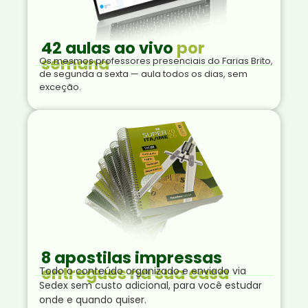
42 aulas ao vivo
por
semana
Os mesmos professores presenciais do Farias Brito,
de segunda a sexta — aula todos os dias, sem
exceção.
8 apostilas impressas
entregues na sua casa
Todo o conteúdo organizado e enviado via
Sedex sem custo adicional, para você estudar
onde e quando quiser.