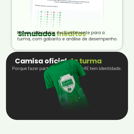
Simulados
inéditos
Provas elaboradas exclusivamente para a
turma, com gabarito e análise de desempenho.
Camisa oficial
da turma
Porque fazer parte do Super ITA/IME tem identidade.