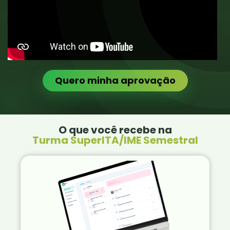
Quero minha aprovação
O que você recebe na
Turma SuperITA/IME Semestral