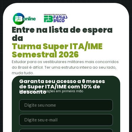
Entre na lista de espera
da
Turma Super ITA/IME
Semestral 2026
Estudar para os vestibulares militares mais concorridos
do Brasil é difícil. Ter uma estrutura inteira ao seu lado,
muda tudo.
Garanta seu acesso a 6 meses
de Super ITA/IME com 10% de
desconto
Receba as informações em primeira mão