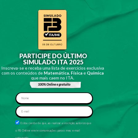
PARTICIPE DO ÚLTIMO
SIMULADO ITA 2025
Inscreva
-se
e
receba
uma
lista de exercícios
exclusiva
com
os
conteúdos
de
Matemática
,
Física
e
Química
que
mais
caem
no ITA.
100% Online e
gratuito
Estou ciente de que, ao realizar a inscrição, autorizo que
o FB Online envie comunicações para o meu e-mail
cadastrado.