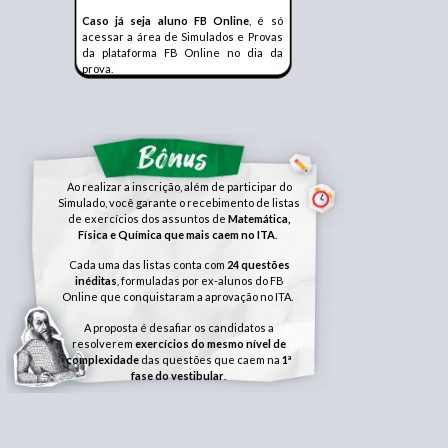
Caso já seja aluno FB Online
, é só
acessar a área de Simulados e Provas
da plataforma FB Online no dia da
prova.
Ao realizar a inscrição, além de participar do
Simulado, você garante o recebimento de listas
de exercícios dos assuntos de
Matemática,
Física e Química
que mais caem no ITA
.
Cada uma das listas conta com
24 questões
inéditas
, formuladas por ex-alunos do FB
Online que conquistaram a aprovação no ITA.
A proposta é desafiar os candidatos a
resolverem
exercícios do mesmo nível de
complexidade
das questões que caem na
1ª
fase do vestibular
.