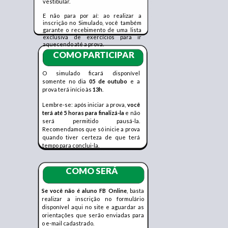
vestibular.
E não para por aí: ao realizar a
inscrição no Simulado, você também
garante o recebimento de uma lista
exclusiva de exercícios para ir
aquecendo até a prova.
COMO PARTICIPAR
O simulado ficará disponível
somente no dia
05 de outubo
e a
prova terá início às
13h
.
Lembre-se: após iniciar a prova,
você
terá até 5 horas para finalizá-la
e não
será permitido pausá-la.
Recomendamos que só inicie a prova
quando tiver certeza de que terá
tempo para conclui-la.
COMO SERÁ
Se você não é aluno FB Online
, basta
realizar a inscrição no formulário
disponível aqui no site e aguardar as
orientações que serão enviadas para
o e-mail cadastrado.