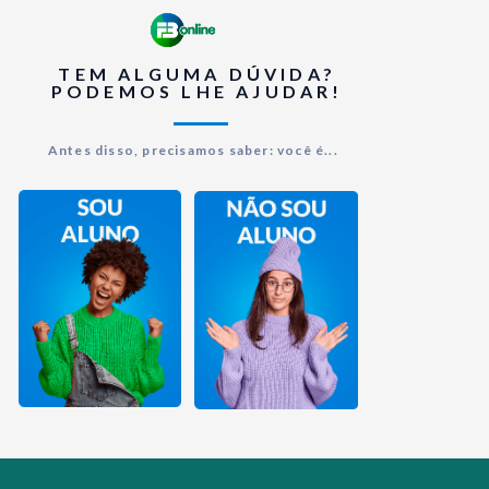
TEM ALGUMA DÚVIDA?
PODEMOS LHE AJUDAR!
Antes disso, precisamos saber: você é...